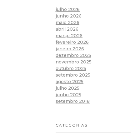
julho 2026
junho 2026
maio 2026
abril 2026
março 2026
fevereiro 2026
janeiro 2026
dezembro 2025
novembro 2025
outubro 2025
setembro 2025
agosto 2025
julho 2025
junho 2025
setembro 2018
CATEGORIAS