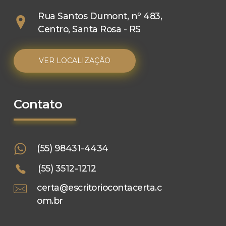
Rua Santos Dumont, nº 483,
Centro, Santa Rosa - RS
VER LOCALIZAÇÃO
Contato
(55) 98431-4434
(55) 3512-1212
certa@escritoriocontacerta.c
om.br