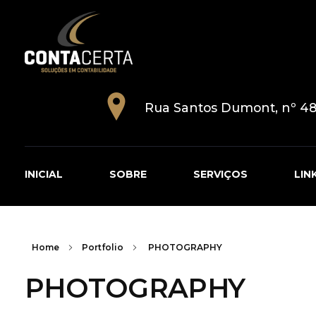
Escritório Conta Certa
Contabilidade E Assessoria Empresarial
Rua Santos Dumont, nº 483
INICIAL
SOBRE
SERVIÇOS
LIN
Home
Portfolio
PHOTOGRAPHY
PHOTOGRAPHY