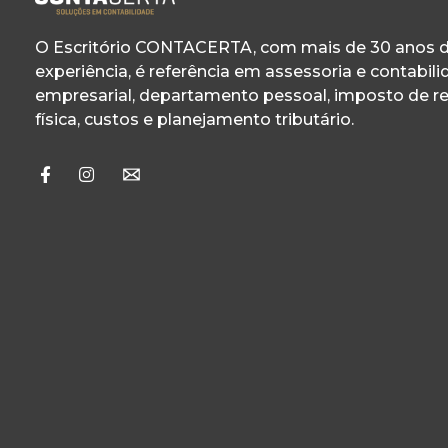
O Escritório CONTACERTA, com mais de 30 anos 
experiência, é referência em assessoria e contabil
empresarial, departamento pessoal, imposto de r
física, custos e planejamento tributário.