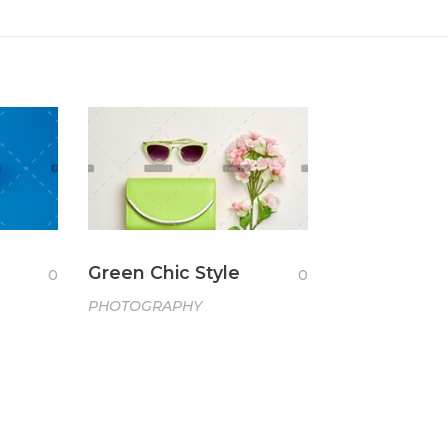
Green Chic Style
0
0
PHOTOGRAPHY